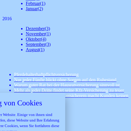
Februar
(1)
Januar
(2)
2016
Dezember
(3)
November
(1)
Oktober
(4)
September
(3)
August
(1)
Neueste Beiträge
Pferdehalterhaftpflichtversicherung
Nur jeder Fünfte blickt ohne Sorgen auf den Ruhestand
Warum guter Rat bei der Hausratversicherung sinnvoll ist
Mehr als jeder Dritte findet seine Kfz-Versicherung zu teuer
nstellungen
Kommunikation mit Direktversicherern macht Kunden keinen
Spaß
 von Cookies
 über alle verwendeten Cookies und
t folgende Kategorien zu akzeptieren
Über mich
blockieren.
r Website. Einige von ihnen sind
Kontakt
en, diese Website und Ihre Erfahrung
Impressum
ere Cookies, wenn Sie fortfahren diese
Erstinformation
Notwendig