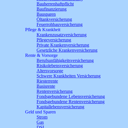
Bauherrenhaftpflicht
Baufinanzierung
Bausparen
Öltankversicherung
Feuerrohbauversicherung
Pflege & Krankheit
Krankenzusatzversicherung
Pflegeversicherung
Private Krankenversicherung
Gesetzliche Krankenversicherung
Rente & Vorsorge
Berufs­unfähigkeitsversicherung
Risikolebensversicherung
Altersvorsorge
Schwere Krankheiten Versicherung
Riesterrente
Basisrente
Rentenversicherung
Fondsgebundene Lebensversicherung
Fondsgebundene Rentenversicherung
Kapitallebensversicherung
Geld und Sparen
Strom
Gas
DSL