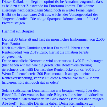
Dieser Kalkulation liegt die optimistische Annahme zugrunde, dass
es bald zu einer Zinswende im Euroraum kommt. Die könnte
allerdings nach derzeitigem Stand noch in weiter Ferne liegen.
Bleibt sie in absehbarer Zeit aus, wächst der Vorsorgebedarf der
Jüngeren deutlich: Die nötige Sparquote könnte dann auf über 8
Prozent steigen.
Hier mal ein Beispiel
Du bist 30 Jahre alt und hast ein monatliches Einkommen von 2.500
Euro Brutto
Nach aktuellem Ermittlungen hast Du mit 67 Jahren einen
Rentenbedarf von 2.319 Euro, hier ist die Inflation bereits
eingerechnet.
Deine monatliche Nettorente wird aber nur ca. 1.400 Euro betragen
(hier haben wir mal wie die gesetzliche Rentenversicherung
gerechnet), das heißt Du hast eine Rentenlücke von ca. 900 Euro.
Wenn Du heute bereits 200 Euro monatlich anlegst in eine
Rentenversicherung, kannst Du diese Rentenlücke mit 67 Jahren
halbieren, hört sich doch gut an oder?
Solche statistischen Durchschnittswerte besagen wenig über den
Einzelfall. Jeder vorausschauende Bürger sollte seine individuell zu
erwartenden Alterseinkünfte im Blick haben (samt der dann fälligen
Abzüge!) – ich helfe Dir gerne dabei, Deine Rentenlücke zu