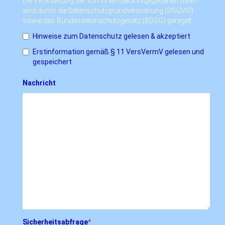
Die Verarbeitung der von Ihnen bekanntgegebenen Daten
wird durch die Datenschutzgrundverordnung (DSGVO)
sowie das Bundesdatenschutzgesetz (BDSG) geregelt.
Hinweise zum Datenschutz gelesen & akzeptiert
Erstinformation gemäß § 11 VersVermV gelesen und
gespeichert
Nachricht
Sicherheitsabfrage
*