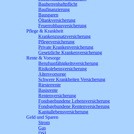
Bauherrenhaftpflicht
Baufinanzierung
Bausparen
Öltankversicherung
Feuerrohbauversicherung
Pflege & Krankheit
Krankenzusatzversicherung
Pflegeversicherung
Private Krankenversicherung
Gesetzliche Krankenversicherung
Rente & Vorsorge
Berufs­unfähigkeitsversicherung
Risikolebensversicherung
Altersvorsorge
Schwere Krankheiten Versicherung
Riesterrente
Basisrente
Rentenversicherung
Fondsgebundene Lebensversicherung
Fondsgebundene Rentenversicherung
Kapitallebensversicherung
Geld und Sparen
Strom
Gas
DSL