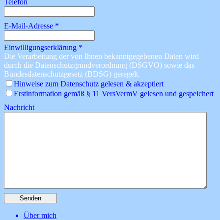
Telefon
E-Mail-Adresse
*
Einwilligungserklärung
*
Die Verarbeitung der von Ihnen bekanntgegebenen Daten wird
durch die Datenschutzgrundverordnung (DSGVO) sowie das
Bundesdatenschutzgesetz (BDSG) geregelt.
Hinweise zum Datenschutz gelesen & akzeptiert
Erstinformation gemäß § 11 VersVermV gelesen und gespeichert
Nachricht
Senden
Über mich