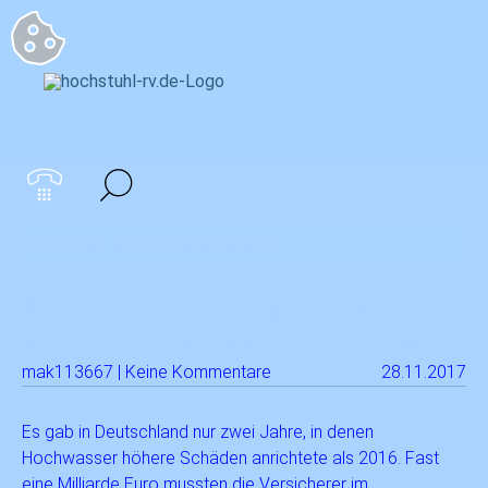
Startseite
>
Archiv für November 2017
Trotz zuletzt hoher Schäden: Häuser
besser gegen Hochwasser versicherbar
mak113667 | Keine Kommentare
28.11.2017
Es gab in Deutschland nur zwei Jahre, in denen
Hochwasser höhere Schäden anrichtete als 2016. Fast
eine Milliarde Euro mussten die Versicherer im