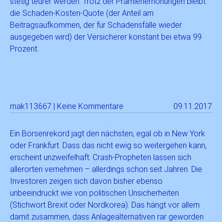
stetig teurer werden. Trotz der Prämienerhöhungen bleibt
die Schaden-Kosten-Quote (der Anteil am
Beitragsaufkommen, der für Schadensfälle wieder
ausgegeben wird) der Versicherer konstant bei etwa 99
Prozent.
Börsen auf Höhenflug – lohnt sich der
Einstieg noch?
mak113667 | Keine Kommentare
09.11.2017
Ein Börsenrekord jagt den nächsten, egal ob in New York
oder Frankfurt. Dass das nicht ewig so weitergehen kann,
erscheint unzweifelhaft. Crash-Propheten lassen sich
allerorten vernehmen – allerdings schon seit Jahren. Die
Investoren zeigen sich davon bisher ebenso
unbeeindruckt wie von politischen Unsicherheiten
(Stichwort Brexit oder Nordkorea). Das hängt vor allem
damit zusammen, dass Anlagealternativen rar geworden