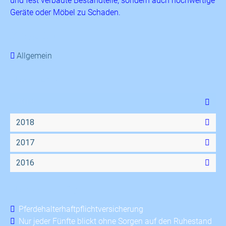
und fest verbaute Bestandteile, sondern auch hochwertige
Geräte oder Möbel zu Schaden.
Kategorien
Allgemein
Newsarchiv
2019
2018
2017
2016
Neueste Beiträge
Pferdehalterhaftpflichtversicherung
Nur jeder Fünfte blickt ohne Sorgen auf den Ruhestand