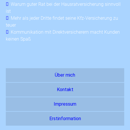
Warum guter Rat bei der Hausratversicherung sinnvoll
ist
Mehr als jeder Dritte findet seine Kfz-Versicherung zu
teuer
Kommunikation mit Direktversicherern macht Kunden
keinen Spaß
Über mich
Kontakt
Impressum
Erstinformation