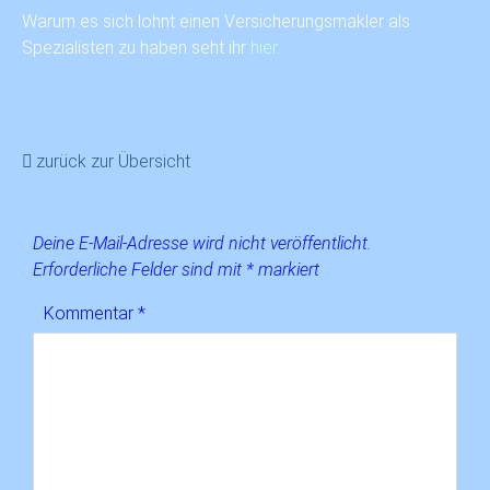
Warum es sich lohnt einen Versicherungsmakler als
Spezialisten zu haben seht ihr
hier
.
zurück zur Übersicht
Schreibe einen Kommentar
Deine E-Mail-Adresse wird nicht veröffentlicht.
Erforderliche Felder sind mit
*
markiert
Kommentar
*