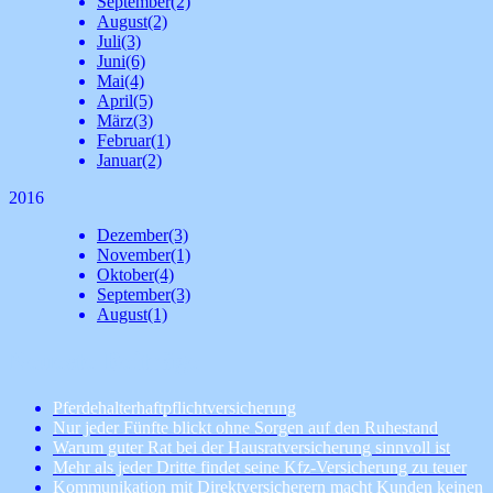
September
(2)
August
(2)
Juli
(3)
Juni
(6)
Mai
(4)
April
(5)
März
(3)
Februar
(1)
Januar
(2)
2016
Dezember
(3)
November
(1)
Oktober
(4)
September
(3)
August
(1)
Neueste Beiträge
Pferdehalterhaftpflichtversicherung
Nur jeder Fünfte blickt ohne Sorgen auf den Ruhestand
Warum guter Rat bei der Hausratversicherung sinnvoll ist
Mehr als jeder Dritte findet seine Kfz-Versicherung zu teuer
Kommunikation mit Direktversicherern macht Kunden keinen