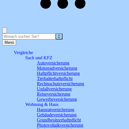
+49 (751) 2028
Rufen Sie mich an, ich berate Sie gerne!
Suche
Menü
Vergleiche
Sach und KFZ
Autoversicherung
Motorradversicherung
Haftpflichtversicherung
Tierhalterhaftpflicht
Rechtsschutzversicherung
Unfallversicherung
Reiseversicherung
Gewerbeversicherung
Wohnung & Haus
Hausratversicherung
Gebäudeversicherung
Grundbesitzerhaftpflicht
Photovoltaikversicherung