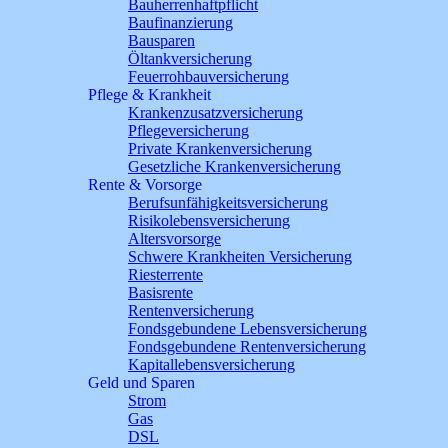
Bauherrenhaftpflicht
Baufinanzierung
Bausparen
Öltankversicherung
Feuerrohbauversicherung
Pflege & Krankheit
Krankenzusatzversicherung
Pflegeversicherung
Private Krankenversicherung
Gesetzliche Krankenversicherung
Rente & Vorsorge
Berufs­unfähigkeitsversicherung
Risikolebensversicherung
Altersvorsorge
Schwere Krankheiten Versicherung
Riesterrente
Basisrente
Rentenversicherung
Fondsgebundene Lebensversicherung
Fondsgebundene Rentenversicherung
Kapitallebensversicherung
Geld und Sparen
Strom
Gas
DSL