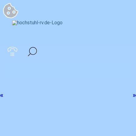
Startseite
>
Mehr als jeder Dritte findet seine Kfz-Versicherung zu
teuer
>
Stichtag
Stichtag